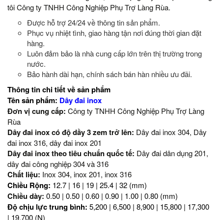
tôi Công ty TNHH Công Nghiệp Phụ Trợ Làng Rùa.
Được hỗ trợ 24/24 về thông tin sản phẩm.
Phục vụ nhiệt tình, giao hàng tận nơi đúng thời gian đặt
hàng.
Luôn đảm bảo là nhà cung cấp lớn trên thị trường trong
nước.
Bảo hành dài hạn, chính sách bán hàn nhiều ưu đãi.
Thông tin chi tiết về sản phẩm
Tên sản phẩm:
Dây đai inox
Đơn vị cung cấp:
Công ty TNHH Công Nghiệp Phụ Trợ Làng
Rùa
Dây đai inox có độ dầy 3 zem trở lên:
Dây đai inox 304, Dây
đai inox 316, dây đai inox 201
Dây đai inox theo tiêu chuẩn quốc tế:
Dây đai dân dụng 201,
dây đai công nghiệp 304 và 316
Chất liệu:
Inox 304, inox 201, inox 316
Chiều Rộng:
12.7 |
16 | 19 | 25.4 |
32 (mm)
Chiều dày:
0.50 | 0.50 | 0.60 | 0.90 | 1.00 | 0.80 (mm)
Độ chịu lực trung bình:
5,200 | 6,500 | 8,900 | 15,800 | 17,300
| 19,700 (N)