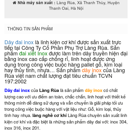
Nhà máy sản xuất :
Làng Rùa, Xã Thanh Thùy, Huyện
Thanh Oai, Hà Nội
THÔNG TIN SẢN PHẨM
Dây đai inox
là linh kiện cơ khí được sản xuất trực
tiếp tại Công Ty Cổ Phần Phụ Trợ Làng Rùa. Sản
phẩm
đai xiết Inox
được làm trên dây truyền hiện đại
bằng inox cao cấp chống rỉ, linh hoạt được ứng
dụng trong công việc buộc hàng pallet gỗ, kim loại
hay thủy tinh, nhựa… Sản phẩm
dây inox
của Làng
Rùa việt nam chất lượng đạt tiêu chuẩn TCVN
197:2002
Dây đai inox
của
Làng Rùa
là sản phẩm
dây inox
có chất
lượng cao với ưu điểm an toàn, chắc chắn, linh hoạt với thiết kế
thông minh dễ dàng sử dụng và vẫn chuyển
là giải pháp tối ưu
trong công việc buộc hàng với vật liệu như: Gỗ, kim loại, thủy
tinh hay nhụa.
làng nghề cơ khí
Làng Rùa chuyên sản xuất linh
kiện cơ khí và đặc biệt là những sản phẩm dây đai với: inox 304,
inox 316, inox 201.