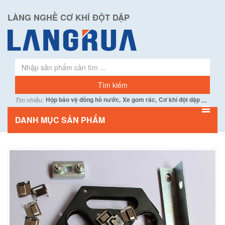
LÀNG NGHỀ CƠ KHÍ ĐỘT DẬP
...
Hộp bảo vệ đồng hồ nước,
Xe gom rác,
Cơ khí đột dập
Tìm nhiều:
DANH MỤC SẢN PHẨM