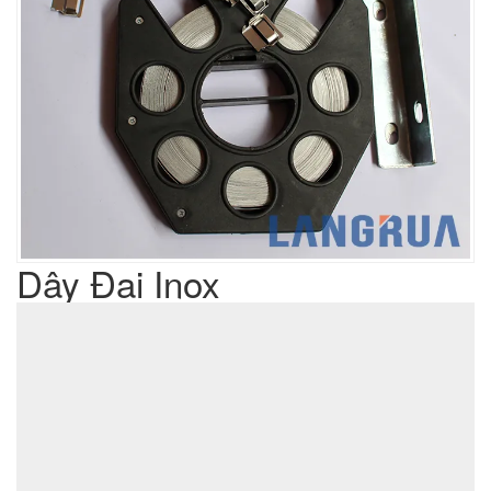
Dây Đai Inox
Liên hệ
Giá sản phẩm :
sản xuất cơ khí đột dập
Lưu ý : Chúng tôi là đơn vị
,
không phải là đơn vị thương mại nên tất cả yêu cầu của quý
khách chúng tôi đều có thể thực hiện được với giá thành hợp
lý nhất