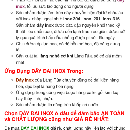
inox
, tối ưu sức lao động cho người dụng.
Sản phẩm được làm trên dây chuyền hiện đại từ châu âu
với inox nhập ngoại như:
inox 304
,
inox 201
,
inox 316
…
Sản phẩm
dây inox
được cắt, dập nguyên khối theo kỹ
thuật tiêu chẩn cao, được uốn lạnh trách co giãn, được sử
lý qua quá trình hấp dầu chống được gỉ sét lâu ngày.
Chịu được áp lực cao, có độ bền cơ học, độ căng cứng
tốt.
Sản xuất tại
làng nghề cơ khí
Làng Rùa sẽ có giá mềm
nhất
Ứng Dụng DÂY ĐAI INOX Trong:
Dây inox
của Làng Rùa chuyên dùng để đai kiện hàng
hóa, đặc biệt là hàng hóa nặng.
Ứng dụng trong công việc buộc hàng pallet gỗ, kim loại
hay thủy tinh, nhựa.
Sản phẩm được tin dùng trên khắp cả nước
Chọn DÂY ĐAI INOX ở đâu để đảm bảo AN TOÀN
và CHẤT LƯỢNG cũng như GIÁ RẺ NHẤT:
Để mua
DÂY ĐAI INOX
giá rẻ, chất lượng hãy liên lạc với chúng