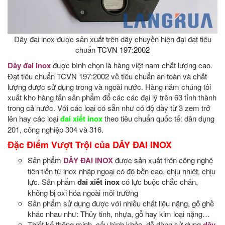
Dây đai inox được sản xuất trên dây chuyền hiện đại đạt tiêu
chuẩn
TCVN 197:2002
Dây đai inox
được bình chọn là hàng việt nam chất lượng cao.
Đạt tiêu chuẩn TCVN 197:2002 về tiêu chuẩn an toàn và chất
lượng được sử dụng trong và ngoài nước. Hàng năm chúng tôi
xuất kho hàng tấn sản phẩm đổ các các đại lý trên 63 tỉnh thành
trong cả nước. Với các loại có sẵn như có độ dầy từ 3 zem trở
lên hay các loại
đai xiết inox
theo tiêu chuẩn quốc tế: dân dụng
201, công nghiệp 304 và 316.
Đặc Điểm Vượt Trội của DÂY ĐAI INOX
Sản phẩm
DÂY ĐAI INOX
được sản xuất trên công nghệ
tiên tiến từ inox nhập ngoại có độ bền cao, chịu nhiệt, chịu
lực. Sản phẩm
đai xiết inox
có lực buộc chắc chăn,
không bị oxi hóa ngoài môi trường
Sản phẩm sử dụng được với nhiều chất liệu nặng, gỗ ghề
khác nhau như: Thủy tinh, nhựa, gỗ hay kim loại nặng…
Thiết kế thông minh, cấu hình khỏe, dễ dàng sử dụng
dây