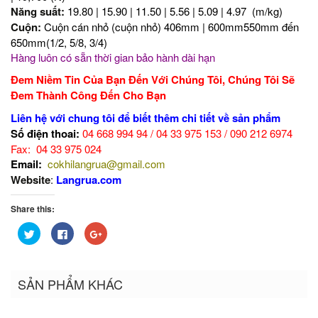
Năng suất:
19.80 | 15.90 | 11.50 | 5.56 | 5.09 | 4.97 (m/kg)
Cuộn:
Cuộn cán nhỏ
(cuộn nhỏ)
406mm | 600mm550mm đến
650mm(1/2, 5/8, 3/4)
Hàng luôn có sẵn thời gian bảo hành dài hạn
Đem Niềm Tin Của Bạn Đến Với Chúng Tôi, Chúng Tôi Sẽ
Đem Thành Công Đến Cho Bạn
Liên hệ với chung tôi để biết thêm chi tiết về sản phẩm
Số điện thoai:
04 668 994 94 / 04 33 975 153 / 090 212 6974
Fax: 04 33 975 024
Email:
cokhilangrua@gmail.com
Website
:
Langrua.com
Share this:
Bấm
Nhấn
Bấm
để
vào
để
chia
chia
chia
sẻ
sẻ
sẻ
trên
trên
trên
Twitter
Facebook
Google+
SẢN PHẨM KHÁC
(Opens
(Opens
(Opens
in
in
in
new
new
new
window)
window)
window)