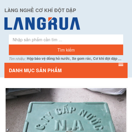
LÀNG NGHỀ CƠ KHÍ ĐỘT DẬP
...
Hộp bảo vệ đồng hồ nước,
Xe gom rác,
Cơ khí đột dập
Tìm nhiều:
DANH MỤC SẢN PHẨM