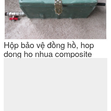
Hộp bảo vệ đồng hồ, hop
dong ho nhua composite
Liên hệ
Giá sản phẩm :
sản xuất cơ khí đột dập
Lưu ý : Chúng tôi là đơn vị
,
không phải là đơn vị thương mại nên tất cả yêu cầu của quý
khách chúng tôi đều có thể thực hiện được với giá thành hợp
lý nhất