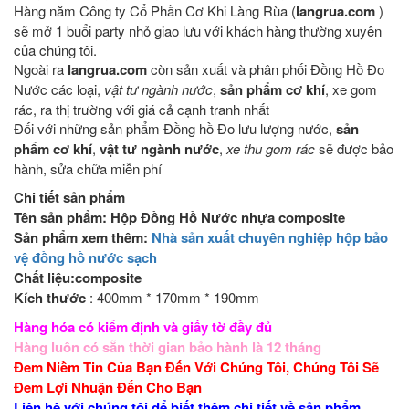
Hàng năm Công ty Cổ Phần Cơ Khi Làng Rùa (
langrua.com
)
sẽ mở 1 buổi party nhỏ giao lưu với khách hàng thường xuyên
của chúng tôi.
Ngoài ra
langrua.com
còn sản xuất và phân phối Đồng Hồ Đo
Nước các loại,
vật tư ngành nước
,
sản phẩm cơ khí
, xe gom
rác, ra thị trường với giá cả cạnh tranh nhất
Đối với những sản phẩm Đồng hồ Đo lưu lượng nước,
sản
phẩm cơ khí
,
vật tư ngành nước
,
xe thu gom rác
sẽ được bảo
hành, sửa chữa miễn phí
Chi tiết sản phẩm
Tên sản phẩm: Hộp Đồng Hồ Nước nhựa composite
Sản phẩm xem thêm:
Nhà sản xuất chuyên nghiệp hộp bảo
vệ đồng hồ nước sạch
Chất liệu
:composite
Kích thước
: 400mm * 170mm * 190mm
Hàng hóa có kiểm định và giấy tờ đầy đủ
Hàng luôn có sẵn thời gian bảo hành là 12 tháng
Đem Niềm Tin Của Bạn Đến Với Chúng Tôi, Chúng Tôi Sẽ
Đem Lợi Nhuận Đến Cho Bạn
Liên hệ với chúng tôi để biết thêm chi tiết về sản phẩm