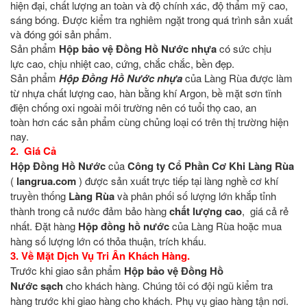
hiện đại, chất lượng an toàn và độ chính xác, độ thẩm mỹ cao,
sáng bóng. Được kiểm tra nghiêm ngặt trong quá trình sản xuất
và đóng gói sản phẩm.
Sản phẩm
Hộp bảo vệ Đồng Hồ Nước nhựa
có sức chịu
lực cao, chịu nhiệt cao, cứng, chắc chắc, bền đẹp.
Sản phẩm
Hộp Đồng Hồ Nước nhựa
của
Làng Rùa được làm
từ nhựa chất lượng cao, hàn bằng khí Argon, bề mặt sơn tĩnh
điện chống oxi ngoài môi trường nên có tuổi thọ cao, an
toàn hơn các sản phẩm cùng chủng loại có trên thị trường hiện
nay.
2. Giá Cả
Hộp Đồng Hồ Nước
của
Công ty Cổ Phần Cơ Khi Làng Rùa
(
langrua.com
) được sản xuất trực tiếp tại làng nghề cơ khí
truyền thống
Làng Rùa
và phân phối số lượng lớn khắp tỉnh
thành trong cả nước đảm bảo hàng
chất lượng cao
, giá cả rẻ
nhất. Đặt hàng
Hộp đồng hồ nước
của Làng Rùa hoặc mua
hàng số lượng lớn có thỏa thuận, trích khấu.
3. Về Mặt Dịch Vụ Tri Ân Khách Hàng.
Trước khi giao sản phẩm
Hộp bảo vệ Đồng Hồ
Nước
sạch
cho khách hàng. Chúng tôi có đội ngũ kiểm tra
hàng trước khi giao hàng cho khách. Phụ vụ giao hàng tận nơi.