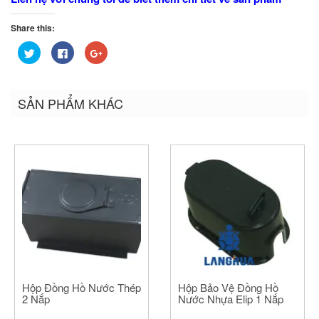
Share this:
Bấm
Nhấn
Bấm
để
vào
để
chia
chia
chia
sẻ
sẻ
sẻ
trên
trên
trên
Twitter
Facebook
Google+
SẢN PHẨM KHÁC
(Opens
(Opens
(Opens
in
in
in
new
new
new
window)
window)
window)
Hộp Đồng Hồ Nước Thép
Hộp Bảo Vệ Đồng Hồ
2 Nắp
Nước Nhựa Elip 1 Nắp