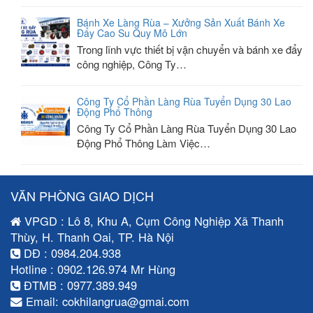
Bánh Xe Làng Rùa – Xưởng Sản Xuất Bánh Xe
Đẩy Cao Su Quy Mô Lớn
Trong lĩnh vực thiết bị vận chuyển và bánh xe đẩy
công nghiệp, Công Ty…
Công Ty Cổ Phần Làng Rùa Tuyển Dụng 30 Lao
Động Phổ Thông
Công Ty Cổ Phần Làng Rùa Tuyển Dụng 30 Lao
Động Phổ Thông Làm Việc…
VĂN PHÒNG GIAO DỊCH
VPGD : Lô 8, Khu A, Cụm Công Nghiệp Xã Thanh
Thùy, H. Thanh Oai, TP. Hà Nội
DĐ : 0984.204.938
Hotline : 0902.126.974 Mr Hùng
ĐTMB : 0977.389.949
Email: cokhilangrua@gmai.com