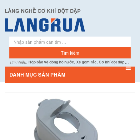
LÀNG NGHỀ CƠ KHÍ ĐỘT DẬP
...
Hộp bảo vệ đồng hồ nước,
Xe gom rác,
Cơ khí đột dập
Tìm nhiều:
DANH MỤC SẢN PHẨM