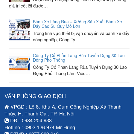
giá trị cốt lõi được…
Bánh Xe Làng Rùa – Xưởng Sản Xuất Bánh Xe
Đẩy Cao Su Quy Mô Lớn
Trong lĩnh vực thiết bị vận chuyển và bánh xe đẩy
công nghiệp, Công Ty…
Công Ty Cổ Phần Làng Rùa Tuyển Dụng 30 Lao
Động Phổ Thông
Công Ty Cổ Phần Làng Rùa Tuyển Dụng 30 Lao
Động Phổ Thông Làm Việc…
VĂN PHÒNG GIAO DỊCH
VPGD : Lô 8, Khu A, Cụm Công Nghiệp Xã Thanh
Thùy, H. Thanh Oai, TP. Hà Nội
DĐ : 0984.204.938
Hotline : 0902.126.974 Mr Hùng
ĐTMB : 0977.389.949