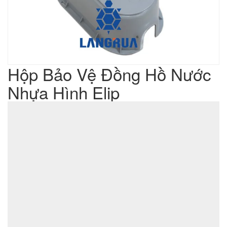
Hộp Bảo Vệ Đồng Hồ Nước
Nhựa Hình Elip
Liên hệ
Giá sản phẩm :
sản xuất cơ khí đột dập
Lưu ý : Chúng tôi là đơn vị
,
không phải là đơn vị thương mại nên tất cả yêu cầu của quý
khách chúng tôi đều có thể thực hiện được với giá thành hợp
lý nhất
ĐẶT MUA SẢN PHẨM