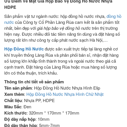
Ưu Điểm Về Mặt Giá Hộp Bảo Vệ Đồng Hồ Nước Nhựa
HDPE
Sản phẩm vật tư ngành nước: hộp đồng hồ nước nhựa,
đồng hồ
nước
của Công ty Cổ Phần Làng Rùa cam kết là sản phẩm tốt
nhất, bền đẹp với
giá hộp bảo vệ đồng hồ nước
trên thị trường
hiện nay. Được nhiều đối tác tiềm năng tin dùng và đặt hàng số
lượng rất lớn như công ty cấp phát nước sạch Hà Nội,…
Hộp Đồng Hồ Nước
được sản xuất trực tiếp tại làng nghề cơ
khí truyền thống Làng Rùa và phân phối bán sỉ, nhận đặt hàng
số lượng lớn khắp tỉnh thành trong và ngoài nước theo giá cả
cạnh tranh. Đặt hàng của Làng Rùa hoặc mua hàng số lượng
lớn có thỏa thuận, trích khấu.
Thông tin chi tiết về sản phẩm
Tên sản phẩm
: Hộp Đồng Hồ Nước Nhựa Hình Elip
Xem thêm
:
Hộp Đồng Hồ Nước Nhựa Hình Chữ Nhật
Chất liệu
: Nhựa PP, HDPE
Màu Sắc
: Đen
Kích thước
: 320mm * 170mm * 170mm
Độ dày nắp hộp
: 10mm
Độ dày thân hộp
: 5mm-7mm