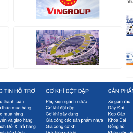
nhữ
 TIN HỖ TRỢ
CƠ KHÍ ĐỘT DẬP
SẢN PHẨ
c thanh toán
Phụ kiện ngành nước
Xe gom rác
h thức mua hàng
Cơ khí đột dập
Dây Đai
ức mua hàng
Cơ khí xây dựng
Kẹp Cáp
yển và giao hàng
Gia công các sản phẩm nhựa
Khóa Đai
ách Đổi & Trả hàng
Gia công cơ khí
Đồng hồ
ách bảo hành
Link kiện cơ khí
Khóa giàn gi