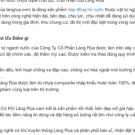
ủa langrua.com là dòng sản phẩm
hộp đồng hồ nước
thuộc vật tư n
rên công nghệ hiện đại, bền đẹp, chịu lực, chịu nhiệt dễ dàng sử dụn
 dùng trong gia đình, khu chung cư, đô thị mới đặc biệt trong vùng 
ó Ưu Điểm gì
t tư ngành nước của Công Ty Cổ Phần Làng Rùa được làm trên dây 
 có độ chính xác, độ thẩm mỹ cao. Được kiểm tra theo đúng quy trình
n dẻo, linh hoạt chống va đập cao, chống oxi hóa ngoài môi trường t
o…
àng Rùa được làm từ nhựa composite nhập khẩu hoàn toàn 100%, đ
hẩm cùng loại trên thị trường.
Cơ Khí Làng Rùa cam kết là sản phẩm tốt nhất, bền đẹp với
giá hộp
đối tác tiềm năng tin dùng và đặt hàng số lượng rất lớn như công ty c
àng nghề cơ khí truyền thống Làng Rùa và phân phối bán sỉ, nhận đặt 