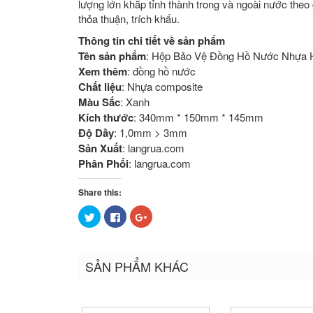
lượng lớn khắp tỉnh thành trong và ngoài nước the
thỏa thuận, trích khấu.
Thông tin chi tiết về sản phẩm
Tên sản phẩm
: Hộp Bảo Vệ Đồng Hồ Nước Nhựa
Xem thêm
: đồng hồ nước
Chất liệu
: Nhựa composite
Màu Sắc
: Xanh
Kích thước
: 340mm * 150mm * 145mm
Độ Dầy
: 1,0mm > 3mm
Sản Xuất
: langrua.com
Phân Phối
: langrua.com
Share this:
Bấm
Nhấn
Bấm
để
vào
để
chia
chia
chia
sẻ
sẻ
sẻ
trên
trên
trên
Twitter
Facebook
Google+
SẢN PHẨM KHÁC
(Opens
(Opens
(Opens
in
in
in
new
new
new
window)
window)
window)