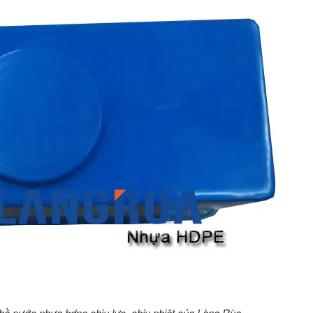
ồ nước nhựa hdpe chịu lực, chịu nhiệt của Làng Rùa