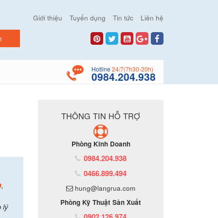
Giới thiệu
Tuyển dụng
Tin tức
Liên hệ
Hotline
24/7(7h30-20h)
0984.204.938
c
THÔNG TIN HỖ TRỢ
Phòng Kinh Doanh
0984.204.938
0466.899.494
p
,
hung@langrua.com
Phòng Kỹ Thuật Sản Xuất
 lý
0902.126.974