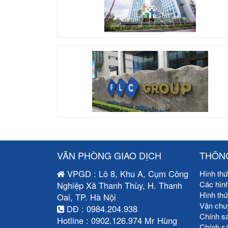
VĂN PHÒNG GIAO DỊCH
THÔNG
VPGD : Lô 8, Khu A, Cụm Công
Hình thứ
Các hìn
Nghiệp Xã Thanh Thùy, H. Thanh
Hình th
Oai, TP. Hà Nội
Vận chu
DĐ : 0984.204.938
Chính s
Hotline : 0902.126.974 Mr Hùng
Chính s