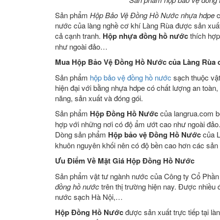
Sản phẩm
Hộp Bảo Vệ Đồng Hồ Nước nhựa hdpe
c
nước của làng nghề cơ khí Làng Rùa được sản xuất t
cả cạnh tranh.
Hộp nhựa đồng hồ nước
thích hợp
như ngoài đảo…
Mua Hộp Bảo Vệ Đồng Hồ Nước của Làng Rùa c
Sản phẩm
hộp bảo vệ đồng hồ nước
sạch thuộc vậ
hiện đại với bằng nhựa hdpe có chất lượng an toàn,
năng, sản xuất và đóng gói.
Sản phẩm
Hộp Đồng Hồ Nước
của langrua.com bề
hợp với những nơi có độ ẩm ướt cao như ngoài đả
Dòng sản phẩm
Hộp bảo vệ Đồng Hồ Nước
của L
khuôn nguyên khối nên có độ bền cao hơn các sản p
Ưu Điểm Về Mặt Giá Hộp Đồng Hồ Nước
Sản phẩm vật tư ngành nước của Công ty Cổ Phần 
đồng hồ nước
trên thị trường hiện nay. Được nhiều 
nước sạch Hà Nội,…
Hộp Đồng Hồ Nước
được sản xuất trực tiếp tại l