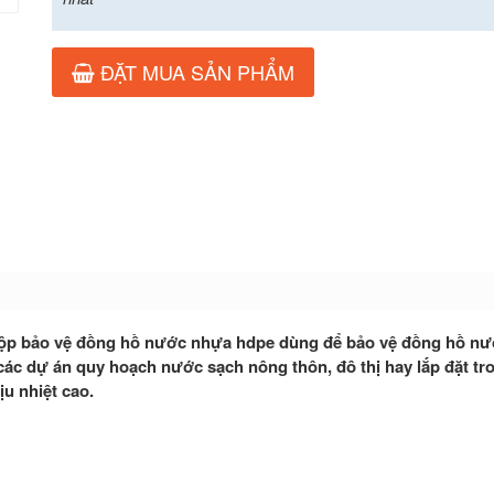
ĐẶT MUA SẢN PHẨM
hộp bảo vệ đồng hồ nước nhựa hdpe dùng để bảo vệ đồng hồ n
ác dự án quy hoạch nước sạch nông thôn, đô thị hay lắp đặt tr
ịu nhiệt cao.