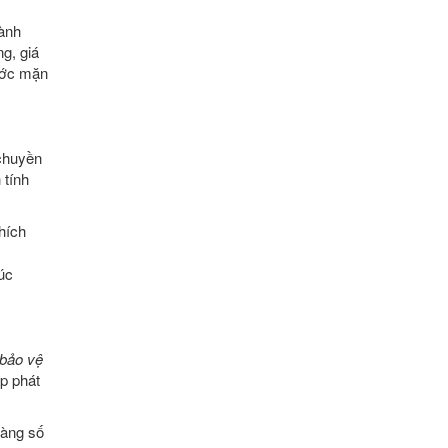
gành
g, giá
nước mặn
chuyền
 tính
hích
úc
 bảo vệ
ấp phát
hàng số