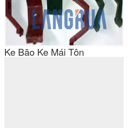
Ke Bão Ke Mái Tôn
Liên hệ
Giá sản phẩm :
sản xuất cơ khí đột dập
Lưu ý : Chúng tôi là đơn vị
,
không phải là đơn vị thương mại nên tất cả yêu cầu của quý
khách chúng tôi đều có thể thực hiện được với giá thành hợp
lý nhất
ĐẶT MUA SẢN PHẨM