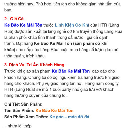
trường hiện nay. Phù hợp, tiện ích cho không gian nhà tắm của
bạn.
2. Giá Cả
Ke Bão Ke Mái Tôn
thuộc
Linh Kiện Cơ Khí
của HTR (Làng
Rùa) được sản xuất tại làng nghề cơ khí truyền thống Làng Rùa
là phân phối khắp tỉnh thành trong cả nước, giá cả cạnh
tranh. Đặt hàng
Ke Bão Ke Mái Tôn (sản phẩm cơ khí
khác)
cao cấp của Làng Rùa hoặc mua hàng số lượng lớn có
thỏa thuận, trích khấu.
3. Dịch Vụ, Tri Ân Khách Hàng.
Trước khi giao sản phẩm
Ke Bão Ke Mái Tôn
cao cấp cho
khách hàng. Chúng tôi có đội ngũ kiểm tra hàng trước khi giao
hàng cho khách. Phụ vụ giao hàng tận nơi. Hàng năm công ty
HTR (Làng Rùa) sẽ mở 1 buổi party nhỏ giao lưu với khách
hàng thường xuyên của chúng tôi.
Chi Tiết Sản Phẩm:
Tên Sản Phẩm:
Ke Bão Ke Mái Tôn
Sản Phẩm Xem Thêm:
Ke góc – móc đỡ đá
– nhựa lõi thép