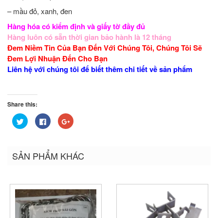
– mầu đỏ, xanh, đen
Hàng hóa có kiểm định và
giấy tờ đầy đủ
Hàng luôn có sẵn thời gian bảo hành là 12 tháng
Đem Niềm Tin Của Bạn Đến Với Chúng Tôi, Chúng Tôi Sẽ
Đem Lợi Nhuận Đến Cho Bạn
Liên hệ với chúng tôi để biết thêm chi tiết về sản phẩm
Share this:
Bấm
Nhấn
Bấm
để
vào
để
chia
chia
chia
sẻ
sẻ
sẻ
trên
trên
trên
Twitter
Facebook
Google+
SẢN PHẨM KHÁC
(Opens
(Opens
(Opens
in
in
in
new
new
new
window)
window)
window)