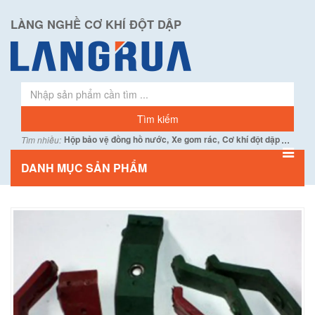
LÀNG NGHỀ CƠ KHÍ ĐỘT DẬP
...
Hộp bảo vệ đồng hồ nước,
Xe gom rác,
Cơ khí đột dập
Tìm nhiều:
DANH MỤC SẢN PHẨM