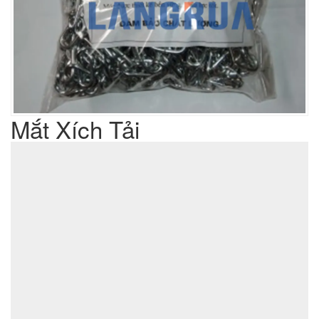
Mắt Xích Tải
Liên hệ
Giá sản phẩm :
sản xuất cơ khí đột dập
Lưu ý : Chúng tôi là đơn vị
,
không phải là đơn vị thương mại nên tất cả yêu cầu của quý
khách chúng tôi đều có thể thực hiện được với giá thành hợp
lý nhất
ĐẶT MUA SẢN PHẨM