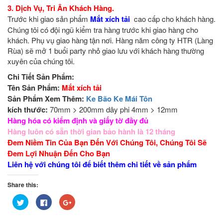
3. Dịch Vụ, Tri Ân Khách Hàng.
Trước khi giao sản phẩm
Mắt xích tải
cao cấp cho khách hàng.
Chúng tôi có đội ngũ kiểm tra hàng trước khi giao hàng cho
khách. Phụ vụ giao hàng tận nơi. Hàng năm công ty HTR (Làng
Rùa) sẽ mở 1 buổi party nhỏ giao lưu với khách hàng thường
xuyên của chúng tôi.
Chi Tiết Sản Phẩm:
Tên Sản Phẩm:
Mắt xích tải
Sản Phẩm Xem Thêm:
Ke Bão Ke Mái Tôn
kích thước:
70mm > 200mm dây phi 4mm > 12mm
Hàng hóa có kiểm định và
giấy tờ đầy đủ
Hàng luôn có sẵn thời gian bảo hành là 12 tháng
Đem Niềm Tin Của Bạn Đến Với Chúng Tôi, Chúng Tôi Sẽ
Đem Lợi Nhuận Đến Cho Bạn
Liên hệ với chúng tôi để biết thêm chi tiết về sản phẩm
Share this:
Bấm
Nhấn
Bấm
để
vào
để
chia
chia
chia
sẻ
sẻ
sẻ