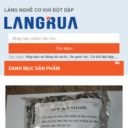
LÀNG NGHỀ CƠ KHÍ ĐỘT DẬP
...
Hộp bảo vệ đồng hồ nước,
Xe gom rác,
Cơ khí đột dập
Tìm nhiều:
DANH MỤC SẢN PHẨM