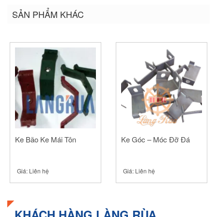
trên
trên
trên
Twitter
Facebook
Google+
SẢN PHẨM KHÁC
(Opens
(Opens
(Opens
in
in
in
new
new
new
window)
window)
window)
Ke Bão Ke Mái Tôn
Ke Góc – Móc Đỡ Đá
Giá:
Liên hệ
Giá:
Liên hệ
KHÁCH HÀNG LÀNG RÙA