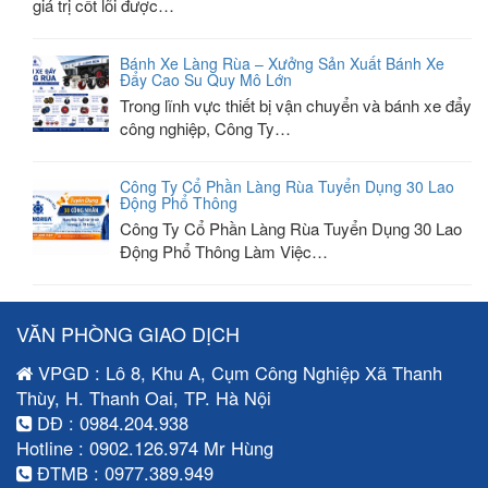
giá trị cốt lõi được…
Bánh Xe Làng Rùa – Xưởng Sản Xuất Bánh Xe
Đẩy Cao Su Quy Mô Lớn
Trong lĩnh vực thiết bị vận chuyển và bánh xe đẩy
công nghiệp, Công Ty…
Công Ty Cổ Phần Làng Rùa Tuyển Dụng 30 Lao
Động Phổ Thông
Công Ty Cổ Phần Làng Rùa Tuyển Dụng 30 Lao
Động Phổ Thông Làm Việc…
VĂN PHÒNG GIAO DỊCH
VPGD : Lô 8, Khu A, Cụm Công Nghiệp Xã Thanh
Thùy, H. Thanh Oai, TP. Hà Nội
DĐ : 0984.204.938
Hotline : 0902.126.974 Mr Hùng
ĐTMB : 0977.389.949