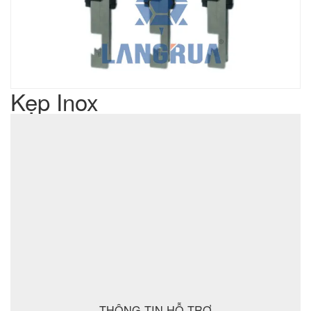
Kẹp Inox
Liên hệ
Giá sản phẩm :
sản xuất cơ khí đột dập
Lưu ý : Chúng tôi là đơn vị
,
không phải là đơn vị thương mại nên tất cả yêu cầu của quý
khách chúng tôi đều có thể thực hiện được với giá thành hợp
lý nhất
ĐẶT MUA SẢN PHẨM
THÔNG TIN HỖ TRỢ