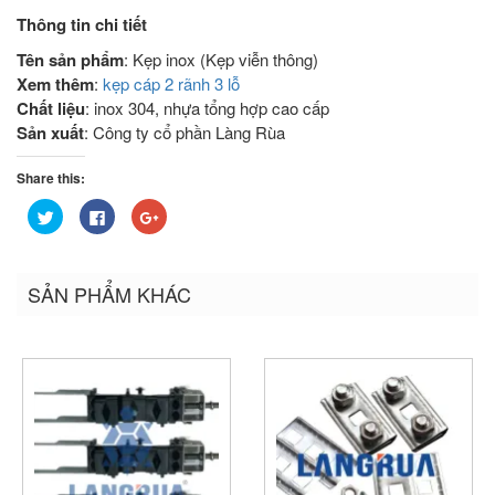
Thông tin chi tiết
Tên sản phẩm
: Kẹp inox (Kẹp viễn thông)
Xem thêm
:
kẹp cáp 2 rãnh 3 lỗ
Chất liệu
: inox 304, nhựa tổng hợp cao cấp
Sản xuất
: Công ty cổ phần Làng Rùa
Share this:
Bấm
Nhấn
Bấm
để
vào
để
chia
chia
chia
sẻ
sẻ
sẻ
trên
trên
trên
Twitter
Facebook
Google+
SẢN PHẨM KHÁC
(Opens
(Opens
(Opens
in
in
in
new
new
new
window)
window)
window)