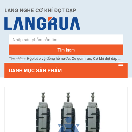
LÀNG NGHỀ CƠ KHÍ ĐỘT DẬP
...
Hộp bảo vệ đồng hồ nước,
Xe gom rác,
Cơ khí đột dập
Tìm nhiều:
DANH MỤC SẢN PHẨM