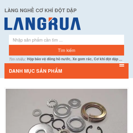
LÀNG NGHỀ CƠ KHÍ ĐỘT DẬP
...
Hộp bảo vệ đồng hồ nước,
Xe gom rác,
Cơ khí đột dập
Tìm nhiều:
DANH MỤC SẢN PHẨM