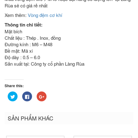
Rùa sẽ có giá rẻ nhất
Xem thêm:
Vòng đệm cơ khí
Thông tin chi tiết:
Mặt bích
Chất liệu : Thép . Inox, đồng
Đường kính : M6 – M48
Bề mặt: Mã xi
Độ dày : 0.5 – 6.0
Sản xuất tại: Công ty cổ phần Làng Rùa
Share this:
Bấm
Nhấn
Bấm
để
vào
để
chia
chia
chia
sẻ
sẻ
sẻ
trên
trên
trên
Twitter
Facebook
Google+
SẢN PHẨM KHÁC
(Opens
(Opens
(Opens
in
in
in
new
new
new
window)
window)
window)