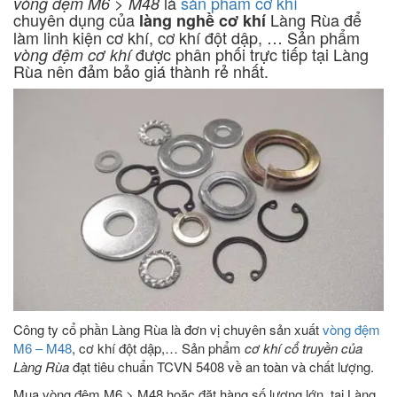
là
sản phẩm cơ khí
vòng đệm M6 > M48
chuyên dụng của
Làng Rùa để
làng nghề cơ khí
làm linh kiện cơ khí, cơ khí đột dập, … Sản phẩm
được phân phối trực tiếp tại Làng
vòng đệm cơ khí
Rùa nên đảm bảo giá thành rẻ nhất.
Công ty cổ phần Làng Rùa là đơn vị chuyên sản xuất
vòng đệm
M6 – M48
, cơ khí đột dập,… Sản phẩm
cơ khí cổ truyền của
Làng Rùa
đạt tiêu chuẩn TCVN 5408 về an toàn và chất lượng.
Mua vòng đệm M6 > M48 hoặc đặt hàng số lượng lớn tại Làng