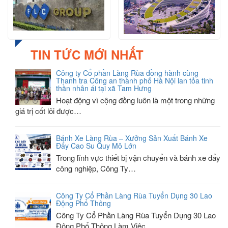
TIN TỨC MỚI NHẤT
Công ty Cổ phần Làng Rùa đồng hành cùng
Thanh tra Công an thành phố Hà Nội lan tỏa tinh
thần nhân ái tại xã Tam Hưng
Hoạt động vì cộng đồng luôn là một trong những
giá trị cốt lõi được…
Bánh Xe Làng Rùa – Xưởng Sản Xuất Bánh Xe
Đẩy Cao Su Quy Mô Lớn
Trong lĩnh vực thiết bị vận chuyển và bánh xe đẩy
công nghiệp, Công Ty…
Công Ty Cổ Phần Làng Rùa Tuyển Dụng 30 Lao
Động Phổ Thông
Công Ty Cổ Phần Làng Rùa Tuyển Dụng 30 Lao
Động Phổ Thông Làm Việc…