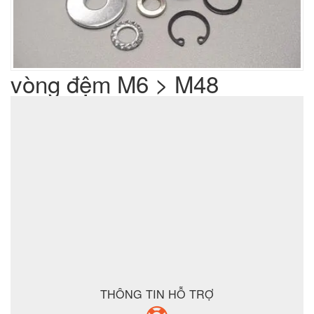
vòng đệm M6 > M48
Liên hệ
Giá sản phẩm :
sản xuất cơ khí đột dập
Lưu ý : Chúng tôi là đơn vị
,
không phải là đơn vị thương mại nên tất cả yêu cầu của quý
khách chúng tôi đều có thể thực hiện được với giá thành hợp
lý nhất
ĐẶT MUA SẢN PHẨM
THÔNG TIN HỖ TRỢ