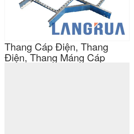
Thang Cáp Điện, Thang
Điện, Thang Máng Cáp
Liên hệ
Giá sản phẩm :
sản xuất cơ khí đột dập
Lưu ý : Chúng tôi là đơn vị
,
không phải là đơn vị thương mại nên tất cả yêu cầu của quý
khách chúng tôi đều có thể thực hiện được với giá thành hợp
lý nhất
ĐẶT MUA SẢN PHẨM