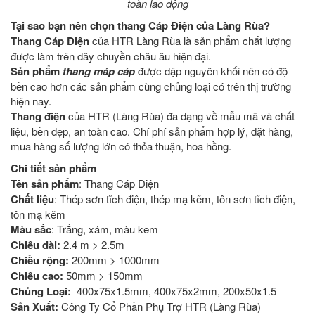
toàn lao động
Tại sao bạn nên chọn t
hang Cáp Điện
của Làng Rùa?
Thang Cáp Điện
của HTR Làng Rùa là sản phẩm chất lượng
được làm trên dây chuyền châu âu hiện đại.
Sản phẩm
thang máp cáp
được dập nguyên khối nên có độ
bền cao hơn các sản phẩm cùng chủng loại có trên thị trường
hiện nay.
Thang điện
của HTR (Làng Rùa) đa dạng về mẫu mã và chất
liệu, bền đẹp, an toàn cao. Chí phí sản phẩm hợp lý, đặt hàng,
mua hàng số lượng lớn có thỏa thuận, hoa hồng.
Chi tiết sản phẩm
Tên sản phẩm
: Thang Cáp Điện
Chất liệu
: Thép sơn tĩch điện, thép mạ kẽm, tôn sơn tĩch điện,
tôn mạ kẽm
Màu sắc
: Trắng, xám, màu kem
Chiều dài:
2.4 m > 2.5m
Chiều rộng:
200mm > 1000mm
Chiều cao:
50mm > 150mm
Chủng Loại:
400x75x1.5mm, 400x75x2mm, 200x50x1.5
Sản Xuất:
Công Ty Cổ Phần Phụ Trợ HTR (Làng Rùa)