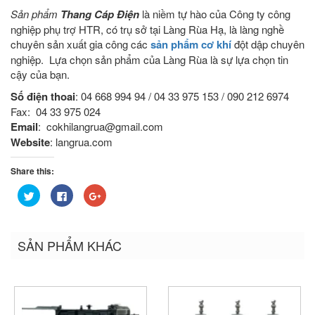
Sản phẩm
Thang Cáp Điện
là niềm tự hào của Công ty công
nghiệp phụ trợ HTR, có trụ sở tại Làng Rùa Hạ, là làng nghề
chuyên sản xuất gia công các
sản phẩm cơ khí
đột dập chuyên
nghiệp. Lựa chọn sản phẩm của Làng Rùa là sự lựa chọn tin
cậy của bạn.
Số điện thoai
: 04 668 994 94 / 04 33 975 153 / 090 212 6974
Fax: 04 33 975 024
Email
: cokhilangrua@gmail.com
Website
: langrua.com
Share this:
Bấm
Nhấn
Bấm
để
vào
để
chia
chia
chia
sẻ
sẻ
sẻ
trên
trên
trên
Twitter
Facebook
Google+
SẢN PHẨM KHÁC
(Opens
(Opens
(Opens
in
in
in
new
new
new
window)
window)
window)