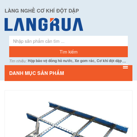
LÀNG NGHỀ CƠ KHÍ ĐỘT DẬP
...
Hộp bảo vệ đồng hồ nước,
Xe gom rác,
Cơ khí đột dập
Tìm nhiều:
DANH MỤC SẢN PHẨM