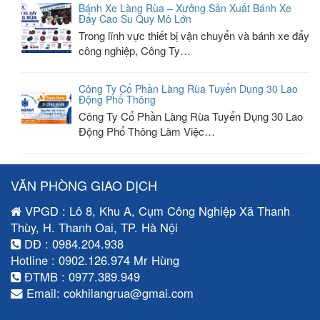
Bánh Xe Làng Rùa – Xưởng Sản Xuất Bánh Xe
Đẩy Cao Su Quy Mô Lớn
Trong lĩnh vực thiết bị vận chuyển và bánh xe đẩy
công nghiệp, Công Ty…
Công Ty Cổ Phần Làng Rùa Tuyển Dụng 30 Lao
Động Phổ Thông
Công Ty Cổ Phần Làng Rùa Tuyển Dụng 30 Lao
Động Phổ Thông Làm Việc…
VĂN PHÒNG GIAO DỊCH
VPGD : Lô 8, Khu A, Cụm Công Nghiệp Xã Thanh
Thùy, H. Thanh Oai, TP. Hà Nội
DĐ : 0984.204.938
Hotline : 0902.126.974 Mr Hùng
ĐTMB : 0977.389.949
Email: cokhilangrua@gmai.com