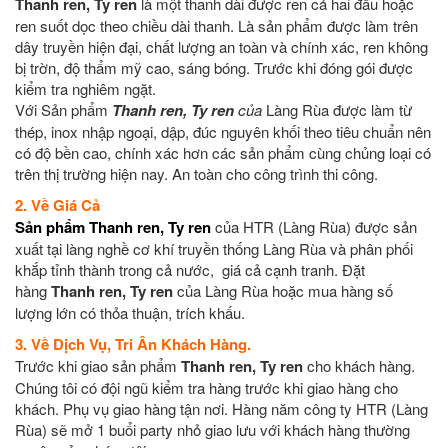
Thanh ren, Ty ren
là một thanh dài được ren cả hai đầu hoặc
ren suốt dọc theo chiều dài thanh. Là sản phẩm được làm trên
dây truyền hiện đại, chất lượng an toàn và chính xác, ren không
bị trờn, độ thẩm mỹ cao, sáng bóng. Trước khi đóng gói được
kiểm tra nghiêm ngặt.
Với
Sản phẩm
Thanh ren, Ty ren
của
Làng Rùa được làm từ
thép, inox nhập ngoại, dập, đúc nguyên khối theo tiêu chuẩn nên
có độ bền cao, chính xác hơn các sản phẩm cùng chủng loại có
trên thị trường hiện nay. An toàn cho công trình thi công.
2. Về Giá Cả
Sản phẩm
Thanh ren, Ty ren
của HTR (Làng Rùa) được sản
xuất tại làng nghề cơ khí truyền thống Làng Rùa và phân phối
khắp tỉnh thành trong cả nước, giá cả cạnh tranh. Đặt
hàng
Thanh ren, Ty ren
của Làng Rùa hoặc mua hàng số
lượng lớn có thỏa thuận, trích khấu.
3. Về Dịch Vụ, Tri Ân Khách Hàng.
Trước khi giao sản phẩm
Thanh ren, Ty ren
cho khách hàng.
Chúng tôi có đội ngũ kiểm tra hàng trước khi giao hàng cho
khách. Phụ vụ giao hàng tận nơi. Hàng năm công ty HTR (Làng
Rùa) sẽ mở 1 buổi party nhỏ giao lưu với khách hàng thường