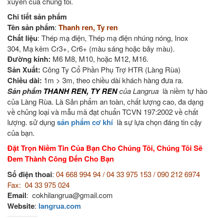
xuyên của chúng tôi.
Chi tiết sản phẩm
Tên sản phẩm
:
Thanh ren, Ty ren
Chất liệu
: Thép mạ điện, Thép mạ điện nhúng nóng, Inox
304, Mạ kẽm Cr3+, Cr6+ (màu sáng hoặc bảy màu).
Đường kính:
M6 M8, M10, hoặc M12, M16.
Sản Xuất:
Công Ty Cổ Phần Phụ Trợ HTR (Làng Rùa)
Chiều dài:
1m > 3m, theo chiều dài khách hàng đưa ra.
Sản phẩm
THANH REN, TY REN
của Langrua
là niềm tự hào
của Làng Rùa. Là Sản phẩm an toàn, chất lượng cao, đa dạng
về chủng loại và mẫu mã đạt chuẩn TCVN 197:2002 về chất
lượng. sử dụng
sản phẩm cơ khí
là sự lựa chọn đáng tin cậy
của bạn.
Đặt Trọn Niềm Tin Của Bạn Cho Chúng Tôi, Chúng Tôi Sẽ
Đem Thành Công Đến Cho Bạn
Số điện thoai
:
04 668 994 94 / 04 33 975 153 / 090 212 6974
Fax: 04 33 975 024
Email
: cokhilangrua@gmail.com
Website
:
langrua.com