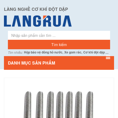
LÀNG NGHỀ CƠ KHÍ ĐỘT DẬP
...
Hộp bảo vệ đồng hồ nước,
Xe gom rác,
Cơ khí đột dập
Tìm nhiều:
DANH MỤC SẢN PHẨM