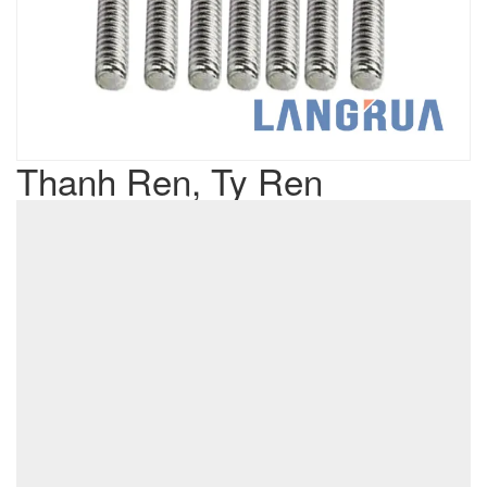
Thanh Ren, Ty Ren
Liên hệ
Giá sản phẩm :
sản xuất cơ khí đột dập
Lưu ý : Chúng tôi là đơn vị
,
không phải là đơn vị thương mại nên tất cả yêu cầu của quý
khách chúng tôi đều có thể thực hiện được với giá thành hợp
lý nhất
ĐẶT MUA SẢN PHẨM