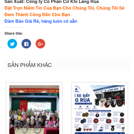
Sản Xuất:
Công ty Cổ Phần Cơ Khi Làng Rùa
Đặt Trọn Niềm Tin Của Bạn Cho Chúng Tôi, Chúng Tôi Sẽ
Đem Thành Công Đến Cho Bạn
Đảm Bảo Giá Rẻ, hàng luôn có sẵn
Share this:
Bấm
Nhấn
Bấm
để
vào
để
chia
chia
chia
sẻ
sẻ
sẻ
trên
trên
trên
Twitter
Facebook
Google+
SẢN PHẨM KHÁC
(Opens
(Opens
(Opens
in
in
in
new
new
new
window)
window)
window)