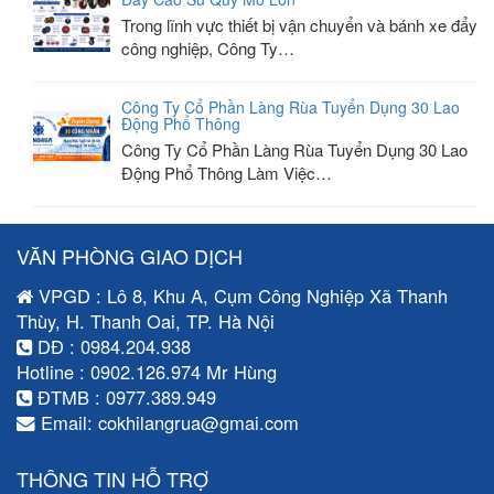
Trong lĩnh vực thiết bị vận chuyển và bánh xe đẩy
công nghiệp, Công Ty…
Công Ty Cổ Phần Làng Rùa Tuyển Dụng 30 Lao
Động Phổ Thông
Công Ty Cổ Phần Làng Rùa Tuyển Dụng 30 Lao
Động Phổ Thông Làm Việc…
VĂN PHÒNG GIAO DỊCH
VPGD : Lô 8, Khu A, Cụm Công Nghiệp Xã Thanh
Thùy, H. Thanh Oai, TP. Hà Nội
DĐ : 0984.204.938
Hotline : 0902.126.974 Mr Hùng
ĐTMB : 0977.389.949
Email: cokhilangrua@gmai.com
THÔNG TIN HỖ TRỢ