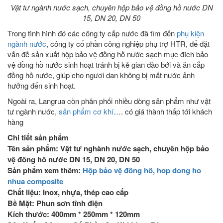
Vật tư ngành nước sạch, chuyên hộp bảo vệ đồng hồ nước DN
15, DN 20, DN 50
Trong tình hình đó các công ty cấp nước đã tìm đến
phụ kiện
ngành nước
, công ty cổ phần công nghiệp phụ trợ HTR, để đặt
vấn đề sản xuất hộp bảo vệ đồng hồ nước sạch mục đích bảo
vệ đồng hồ nước sinh hoạt tránh bị kẻ gian đào bới và ăn cắp
đồng hồ nước, giúp cho ngươi dan không bị mất nước ảnh
hưởng đến sinh hoạt.
Ngoài ra, Langrua còn phân phối nhiều dòng sản phẩm như vật
tư ngành nước,
sản phẩm cơ khí
…. có giá thành thấp tới khách
hàng
Chi tiết sản phẩm
Tên sản phẩm: Vật tư nghành nước sạch, chuyên hộp bảo
vệ đồng hồ nước DN 15, DN 20, DN 50
Sản phẩm xem thêm:
Hộp bảo vệ đồng hồ, hop dong ho
nhua composite
Chất liệu
: Inox, nhựa, thép cao cấp
Bề Mặt:
Phun sơn tĩnh điện
Kích thước
: 400mm * 250mm * 120mm