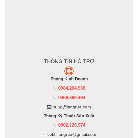
sản xuất cơ khí đột dập
Lưu ý : Chúng tôi là đơn vị
,
không phải là đơn vị thương mại nên tất cả yêu cầu của quý
khách chúng tôi đều có thể thực hiện được với giá thành hợp
lý nhất
ĐẶT MUA SẢN PHẨM
THÔNG TIN HỖ TRỢ
Phòng Kinh Doanh
0984.204.938
0466.899.494
hung@langrua.com
Phòng Kỹ Thuật Sản Xuất
0902.126.974
cokhilangrua@gmail.com