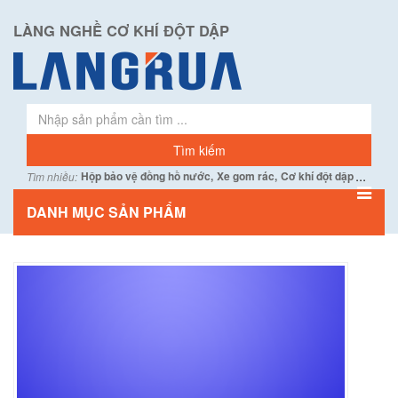
LÀNG NGHỀ CƠ KHÍ ĐỘT DẬP
...
Hộp bảo vệ đồng hồ nước,
Xe gom rác,
Cơ khí đột dập
Tìm nhiều:
DANH MỤC SẢN PHẨM