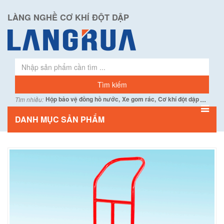
LÀNG NGHỀ CƠ KHÍ ĐỘT DẬP
...
Hộp bảo vệ đồng hồ nước,
Xe gom rác,
Cơ khí đột dập
Tìm nhiều:
DANH MỤC SẢN PHẨM