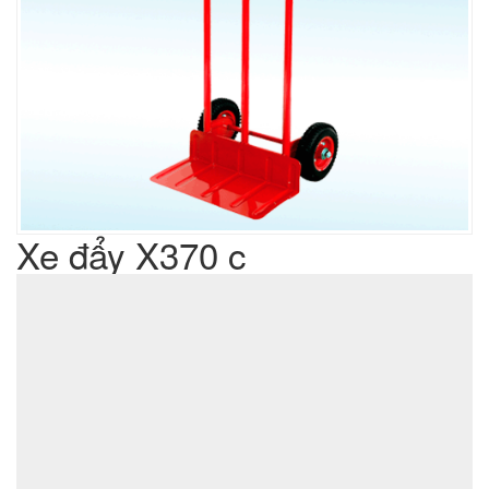
Xe đẩy X370 c
Liên hệ
Giá sản phẩm :
sản xuất cơ khí đột dập
Lưu ý : Chúng tôi là đơn vị
,
không phải là đơn vị thương mại nên tất cả yêu cầu của quý
khách chúng tôi đều có thể thực hiện được với giá thành hợp
lý nhất