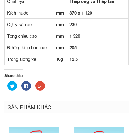
Chất liệu
Thép ống và Thép tấm
Kích thước
mm
370 x 1 120
Cự ly sàn xe
mm
230
Tổng chiều cao
mm
1 320
Đường kính bánh xe
mm
205
Trọng lượng xe
Kg
15.5
Share this:
Bấm
Nhấn
Bấm
để
vào
để
chia
chia
chia
sẻ
sẻ
sẻ
trên
trên
trên
Twitter
Facebook
Google+
SẢN PHẨM KHÁC
(Opens
(Opens
(Opens
in
in
in
new
new
new
window)
window)
window)