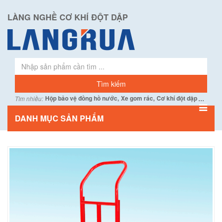
LÀNG NGHỀ CƠ KHÍ ĐỘT DẬP
...
Hộp bảo vệ đồng hồ nước,
Xe gom rác,
Cơ khí đột dập
Tìm nhiều:
DANH MỤC SẢN PHẨM