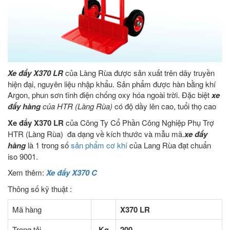
Xe đẩy X370 LR
của Làng Rùa được sản xuất trên dây truyền
hiện đại, nguyên liệu nhập khẩu. Sản phẩm được hàn bằng khí
Argon, phun sơn tĩnh điện chống oxy hóa ngoài trời. Đặc biệt
xe
đẩy hàng
của HTR (Làng Rùa)
có độ dầy lên cao, tuổi thọ cao
Xe đẩy X370 LR
của Công Ty Cổ Phần Công Nghiệp Phụ Trợ
HTR (Làng Rùa) đa dạng về kích thước và mẫu mã.
xe đẩy
hàng
là 1 trong số
sản phẩm cơ khí
của Lang Rùa đạt chuẩn
iso 9001.
Xem thêm:
Xe đẩy X370 C
Thông số kỹ thuật :
Mã hàng
X370 LR
Trọng tải
Kg
200