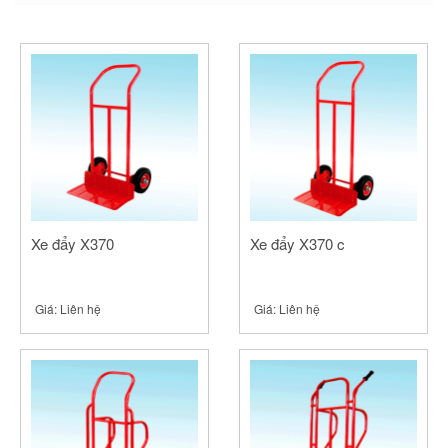
new
new
new
window)
window)
window)
Xe đẩy X370
Xe đẩy X370 c
Giá:
Liên hệ
Giá:
Liên hệ