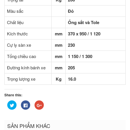
Màu sắc
Đỏ
Chất liệu
Ống sắt và Tole
Kích thước
mm
370 x 950 / 1 120
Cự ly sàn xe
mm
230
Tổng chiều cao
mm
1 150 / 1 300
Đường kính bánh xe
mm
205
Trọng lượng xe
Kg
16.0
Share this:
Bấm
Nhấn
Bấm
để
vào
để
chia
chia
chia
sẻ
sẻ
sẻ
trên
trên
trên
Twitter
Facebook
Google+
SẢN PHẨM KHÁC
(Opens
(Opens
(Opens
in
in
in