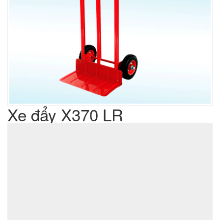
Xe đẩy X370 LR
Liên hệ
Giá sản phẩm :
sản xuất cơ khí đột dập
Lưu ý : Chúng tôi là đơn vị
,
không phải là đơn vị thương mại nên tất cả yêu cầu của quý
khách chúng tôi đều có thể thực hiện được với giá thành hợp
lý nhất