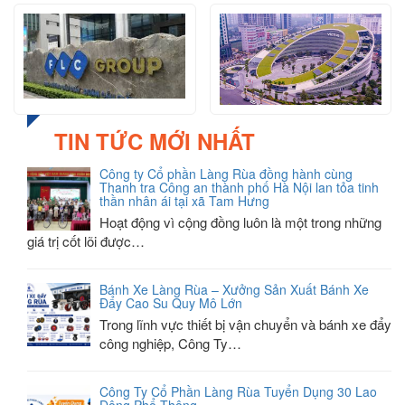
TIN TỨC MỚI NHẤT
Công ty Cổ phần Làng Rùa đồng hành cùng
Thanh tra Công an thành phố Hà Nội lan tỏa tinh
thần nhân ái tại xã Tam Hưng
Hoạt động vì cộng đồng luôn là một trong những
giá trị cốt lõi được…
Bánh Xe Làng Rùa – Xưởng Sản Xuất Bánh Xe
Đẩy Cao Su Quy Mô Lớn
Trong lĩnh vực thiết bị vận chuyển và bánh xe đẩy
công nghiệp, Công Ty…
Công Ty Cổ Phần Làng Rùa Tuyển Dụng 30 Lao