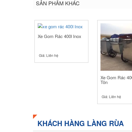
SẢN PHẨM KHÁC
(Opens
(Opens
(Opens
in
in
in
new
new
new
window)
window)
window)
Xe Gom Rác 400l Inox
Giá:
Liên hệ
Xe Gom Rác 40
Tôn
Giá:
Liên hệ
KHÁCH HÀNG LÀNG RÙA