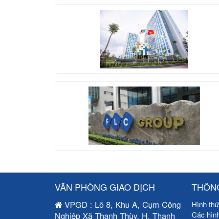
VĂN PHÒNG GIAO DỊCH
THÔNG
VPGD : Lô 8, Khu A, Cụm Công
Hình thứ
Các hìn
Nghiệp Xã Thanh Thùy, H. Thanh