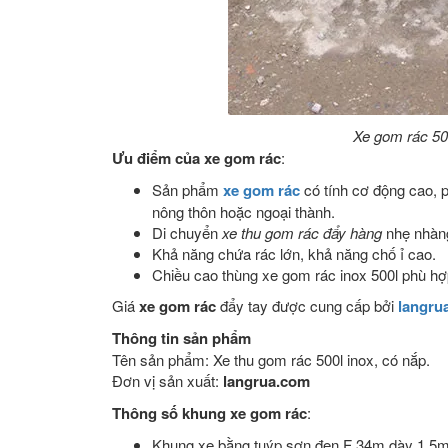
Xe gom rác 500 
Ưu điểm của xe gom rác
:
Sản phẩm
xe gom rác
có tính cơ động cao, p
nông thôn hoặc ngoại thành.
Di chuyển
xe thu gom rác đẩy hàng
nhẹ nhàng
Khả năng chứa rác lớn, khả năng chố ỉ cao.
Chiều cao thùng xe gom rác inox 500l phù hợp 
Giá
xe gom rác
đẩy tay được cung cấp bởi
langru
Thông tin sản phẩm
Tên sản phẩm: Xe thu gom rác 500l inox, có nắp.
Đơn vị sản xuất:
langrua.com
Thông số khung xe gom rác
:
Khung xe bằng tuýp sơn đen F 34m dày 1,5