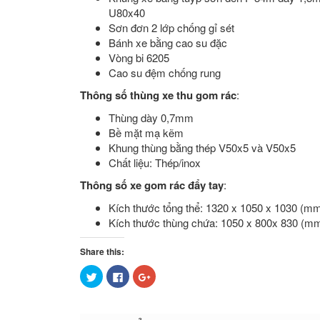
U80x40
Sơn đơn 2 lớp chống gỉ sét
Bánh xe bằng cao su đặc
Vòng bi 6205
Cao su đệm chống rung
Thông số thùng xe thu gom rác
:
Thùng dày 0,7mm
Bề mặt mạ kẽm
Khung thùng bằng thép V50x5 và V50x5
Chất liệu: Thép/inox
Thông số xe gom rác đẩy tay
:
Kích thước tổng thể: 1320 x 1050 x 1030 (m
Kích thước thùng chứa: 1050 x 800x 830 (m
Share this:
Bấm
Nhấn
Bấm
để
vào
để
chia
chia
chia
sẻ
sẻ
sẻ
trên
trên
trên
Twitter
Facebook
Google+