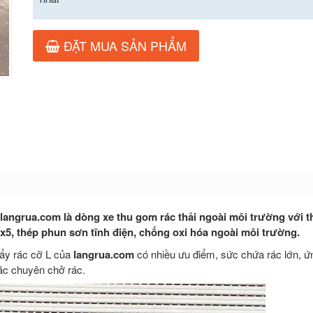
ĐẶT MUA SẢN PHẨM
langrua.com là dòng xe thu gom rác thải ngoài môi trường với th
0x5, thép phun sơn tĩnh điện, chống oxi hóa ngoài môi trường.
đẩy rác cỡ L của
langrua.com
có nhiều ưu điểm, sức chứa rác lớn, ứ
ác chuyên chở rác.