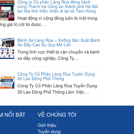
Công ty Cổ phần Làng Rùa đồng hành
cùng Thanh tra Công an thành phố Hà Nội
lan tỏa tinh thần nhân ái tại xã Tam Hưng
Hoạt động vì cộng đồng luôn là một trong
ng giá trị cốt lõi được…
Bánh Xe Làng Rùa – Xưởng Sản Xuất Bánh
Xe Đẩy Cao Su Quy Mô Lớn
Trong lĩnh vực thiết bị vận chuyển và bánh
xe đẩy công nghiệp, Công Ty…
Công Ty Cổ Phần Làng Rùa Tuyển Dụng
30 Lao Động Phổ Thông
Công Ty Cổ Phần Làng Rùa Tuyển Dụng
30 Lao Động Phổ Thông Làm Việc…
M NỔI BẬT
VỀ CHÚNG TÔI
Giới thiệu
Tuyển dụng