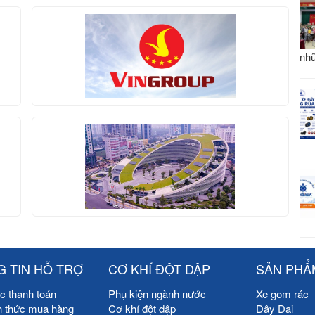
nhữ
 TIN HỖ TRỢ
CƠ KHÍ ĐỘT DẬP
SẢN PHẨ
c thanh toán
Phụ kiện ngành nước
Xe gom rác
h thức mua hàng
Cơ khí đột dập
Dây Đai