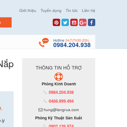
Giới thiệu
Tuyển dụng
Tin tức
Liên hệ
Hotline
24/7(7h30-20h)
0984.204.938
Nắp
THÔNG TIN HỖ TRỢ
Phòng Kinh Doanh
0984.204.938
0466.899.494
p
,
hung@langrua.com
Phòng Kỹ Thuật Sản Xuất
 lý
0902.126.974