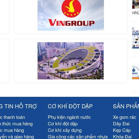
nhữ
 TIN HỖ TRỢ
CƠ KHÍ ĐỘT DẬP
SẢN PHẨ
c thanh toán
Phụ kiện ngành nước
Xe gom rác
h thức mua hàng
Cơ khí đột dập
Dây Đai
ức mua hàng
Cơ khí xây dựng
Kẹp Cáp
yển và giao hàng
Gia công các sản phẩm nhựa
Khóa Đai