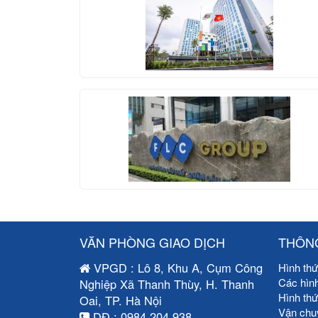
VĂN PHÒNG GIAO DỊCH
THÔNG
VPGD : Lô 8, Khu A, Cụm Công
Hình thứ
Các hìn
Nghiệp Xã Thanh Thùy, H. Thanh
Hình th
Oai, TP. Hà Nội
Vận chu
DĐ : 0984.204.938