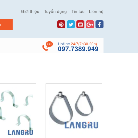
Giới thiệu
Tuyển dụng
Tin tức
Liên hệ
Hotline
24/7(7h30-20h)
097.7389.949