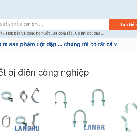
...
Hộp bảo vệ đồng hồ nước,
Xe gom rác,
Cơ khí đột dập
ều:
tìm sản phẩm đột dập ... chúng tôi có tất cả ?
ết bị điện công nghiệp