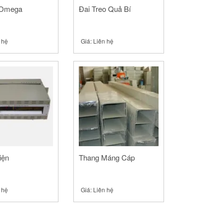
 Omega
Đai Treo Quả Bí
 hệ
Giá:
Liên hệ
iện
Thang Máng Cáp
 hệ
Giá:
Liên hệ